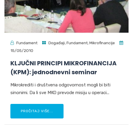
Fundament
Događaji
,
Fundament
,
Mikrofinancije
15/05/2010
KLJUČNI PRINCIPI MIKROFINANCIJA
(KPM): jednodnevni seminar
Mikrokrediti i društvena odgovornost mogli bi biti
sinonimi. Da li sve MKO prevode misiju u operaci...
PROČITAJ VIŠE...